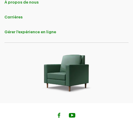
À propos de nous
4
L’approbation instantanée dépend de vos réponses à certaines
questions sur votre santé et votre mode de vie que comprend la
demande, et est offerte pour une couverture allant jusqu’à 1 000 000
Carrières
$ si vous avez moins de 50 ans.
5
À l'échelle nationale, au 25 avril 2025, les nouveaux clients (dont les
Gérer l'expérience en ligne
polices d’assurance sont souscrites par Sécurité Nationale compagnie
d’assurance, Primmum compagnie d’assurance, Compagnie
d’assurances générales TD et Compagnie d’assurance habitation et
auto TD) qui assuraient leur propriété chez nous et qui répondaient
aux critères d’économies applicables en cas de non-réclamation dans
leur province ou région relativement au nombre d’années passées sans
réclamation, économisaient en moyenne 25 %, ce qui correspond, à
l'échelle régionale, à ce qui suit:
30 % en Ontario
25 % au Québec
25 % en Alberta, en Colombie-Britannique, au Yukon, au Nunavut, et
dans les Territoires du Nord-Ouest
20% en Saskatchewan et au Manitoba
20 % dans les provinces de l’Atlantique
par rapport à la prime qu’ils auraient payée si, au cours des 12 mois
précédents, ils avaient fait une réclamation qui avait eu une
incidence négative sur leur prime. Ces réclamations varient selon la
province. Ces économies ne sont pas garanties et varient selon le profil
du client et la province ou région.