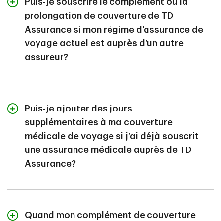
Puis-je souscrire le complément ou la
prolongation de couverture de TD
Assurance si mon régime d’assurance de
voyage actuel est auprès d’un autre
assureur?
Oui. Pour être admissible, vous devez présenter une
demande avant votre départ et respecter les
Puis-je ajouter des jours
exigences d’admissibilité liées à notre régime de
supplémentaires à ma couverture
complément ou de prolongation de couverture, y
médicale de voyage si j’ai déjà souscrit
compris le paiement de la prime requise pour le
une assurance médicale auprès de TD
complément.
Assurance?
Composez le
1-888-992-9162
pour commencer.
Si vous avez déjà une assurance médicale de voyage
auprès de TD Assurance et que votre voyage se
Quand mon complément de couverture