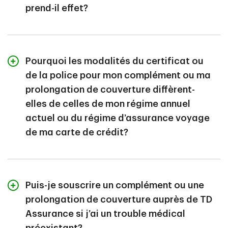
prolonge au-delà de la période couverte, vous pouvez
prend-il effet?
demander un complément de couverture avant ou
après le début de votre voyage.
Communiquez avec notre administrateur au
1-888-
Votre complément ou prolongation de couverture
992-9162
pour commencer.
prendra effet à minuit à la date d’entrée en vigueur
Pourquoi les modalités du certificat ou
indiquée dans votre lettre de confirmation d’assurance,
de la police pour mon complément ou ma
que vous recevrez après avoir souscrit un
prolongation de couverture diffèrent-
complément.
elles de celles de mon régime annuel
actuel ou du régime d’assurance voyage
de ma carte de crédit?
Le complément ou la prolongation de couverture est
un régime distinct. Ainsi, il dispose de son propre
Puis-je souscrire un complément ou une
certificat ou police avec ses propres modalités.
prolongation de couverture auprès de TD
Votre complément auprès de TD Assurance peut offrir
Assurance si j’ai un trouble médical
des prestations différentes assujetties à des