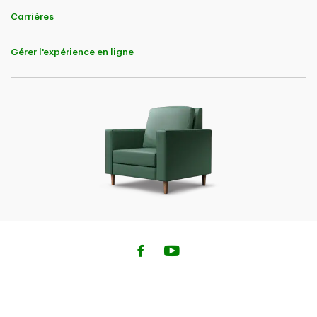
la police.
Carrières
L’admissibilité à souscrire une police d’assurance pour entreprises est
assujettie aux règles et aux normes en matière de souscription de TD
Gérer l'expérience en ligne
Assurance.
L’offre peut être modifiée, retirée ou prolongée en tout temps, sans
préavis.
Rabais de fidélisation pour les clients de la TD
Admissibilité
Dans le cadre de la présente offre seulement, un « client admissible de
la TD » désigne une personne physique administratrice, membre du
conseil d’administration, signataire autorisée, propriétaire, propriétaire
unique ou partenaire avec participation majoritaire d’une entité
commerciale et qui :
• a un compte de dépôt TD;
• a un prêt hypothécaire TD, une ligne CréditFlex Valeur domiciliaire
TD, une ligne de crédit TD ou un prêt TD, garanti ou non garanti;
• a une carte de crédit TD ou une autre carte de crédit émise par la TD;
• a un produit ou un compte de placement TD;
• a un produit de financement auto TD;
• a une police d’assurance habitation ou une police d’assurance auto
personnelle de TD Assurance;
• a une police d’assurance vie ou une police d’assurance accident et