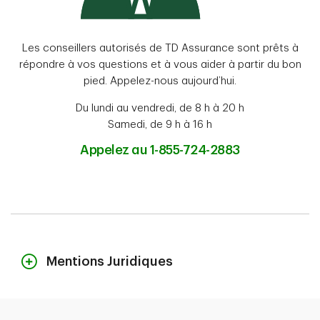
Les conseillers autorisés de TD Assurance sont prêts à
répondre à vos questions et à vous aider à partir du bon
pied. Appelez-nous aujourd’hui.
Du lundi au vendredi, de 8 h à 20 h
Samedi, de 9 h à 16 h
Appelez au 1-855-724-2883
Mentions Juridiques
Le contenu de cette page n’est fourni qu’à titre indicatif et ne constitue
pas des conseils juridiques. Les couvertures décrites aux présentes