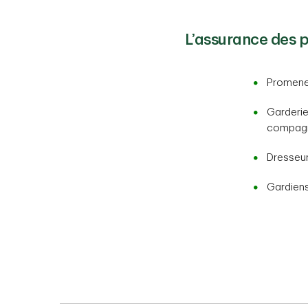
L’assurance des 
Promene
Garderi
compag
Dresseur
Gardien