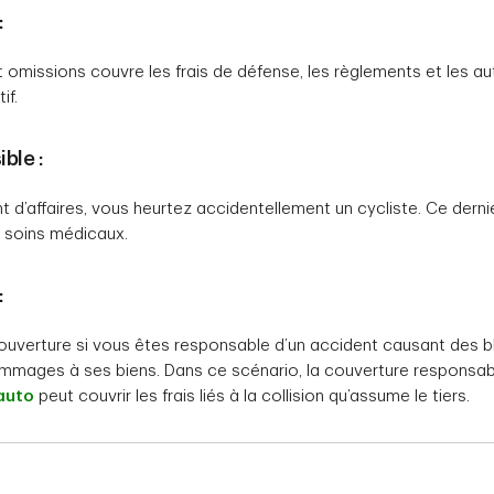
:
t omissions couvre les frais de défense, les règlements et les au
if.
ble :
 d’affaires, vous heurtez accidentellement un cycliste. Ce dern
e soins médicaux.
:
ouverture si vous êtes responsable d’un accident causant des bl
ages à ses biens. Dans ce scénario, la couverture responsabili
auto
peut couvrir les frais liés à la collision qu’assume le tiers.