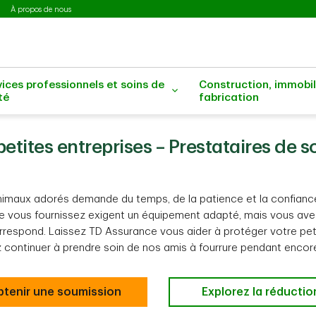
À propos de nous
vices professionnels et soins de
Construction, immobil
té
fabrication
etites entreprises – Prestataires de 
imaux adorés demande du temps, de la patience et la confiance
e vous fournissez exigent un équipement adapté, mais vous ave
respond. Laissez TD Assurance vous aider à protéger votre pet
z continuer à prendre soin de nos amis à fourrure pendant encor
btenir une soumission
Explorez la réductio