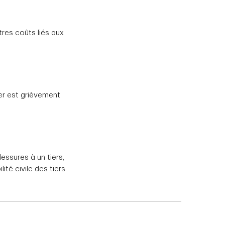
tres coûts liés aux
ier est grièvement
essures à un tiers,
té civile des tiers