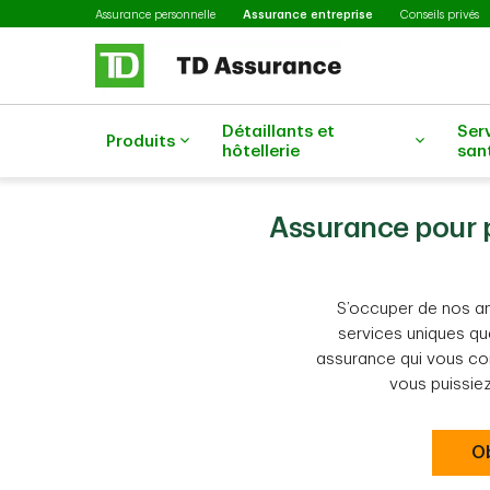
Sélectionné
Passer au contenu principal
Assurance personnelle
Assurance entreprise
Conseils privés
Détaillants et
Ser
Produits
hôtellerie
san
Assurance pour p
S’occuper de nos an
services uniques qu
assurance qui vous cor
vous puissie
O