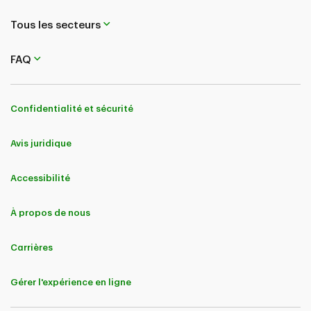
Assurance.
Tous les secteurs
L’offre peut être modifiée, retirée ou prolongée en tout temps, sans
préavis.
FAQ
Rabais de groupe pour les diplômés et les professionnels
Cette « offre » vise les clients actuels et nouveaux de TD Assurance qui
sont admissibles à la souscription d’une nouvelle police d’assurance
pour entreprises à titre de propriétaire unique, de propriétaire
Confidentialité et sécurité
majoritaire, de partenaire avec participation majoritaire ou de
signataire autorisé d’une société désignée comme étant le titulaire
d’une police de TD Assurance, et qui sont membres d’un groupe ou
Avis juridique
d’une association ayant conclu un accord de commercialisation
collectif avec TD Assurance.
Accessibilité
Cette offre donne un rabais de 5 % qui s’applique aux primes facturées
pour les polices d’assurance pour entreprises de TD Assurance et leurs
avenants. Ce rabais continuera de s’appliquer au renouvellement de
À propos de nous
la police.
L’admissibilité à souscrire une police d’assurance pour entreprises est
Carrières
assujettie aux règles et aux normes en matière de souscription de TD
Assurance.
Gérer l'expérience en ligne
L’offre peut être modifiée, retirée ou prolongée en tout temps, sans
préavis.