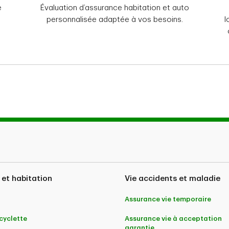
e
Évaluation d’assurance habitation et auto
personnalisée adaptée à vos besoins.
l
mme d’assurance voyage, habitation et auto pour professionnels, diplômés et groupes d’
ertes par Sécurité Nationale compagnie d’assurance et distribuées par Meloche Monnex assu
au Canada. Les polices d’assurance habitation et auto pour groupes d’employeurs sont 
ices financiers inc. au Québec, et par et Agence Directe TD Assurance Inc. ailleurs au 
tères d’admissibilité. Remarque : Vous n’aurez peut-être pas toujours l’option de souscrir
 (le Régime d’assurance multi-voyage tout compris TD Assurance, le Régime d’assurance
urance et le Régime d’assurance annulation et interruption de voyage TD Assurance) so
 et habitation
Vie accidents et maladie
filiale CanAm Services d’Assurance (2018) Limitée. Le Régime d’assurance multi-voyage t
e TD Assurance sont offerts par TD, Compagnie d’assurance-vie (causes médicales couver
égime d’assurance médicale voyage unique TD Assurance et le Régime d’assurance médica
Assurance vie temporaire
yclette
Assurance vie à acceptation
 à des conditions d’admissibilité, à des limites et à des exclusions, y compris l’exclusion d
garantie