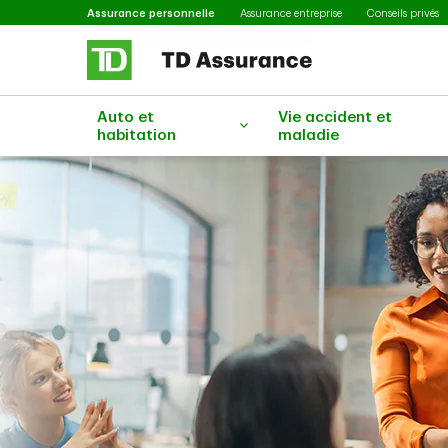
Sélectionné
Passer au contenu principal
Assurance personnelle
Assurance entreprise
Conseils privés
Auto et
Vie accident et
habitation
maladie