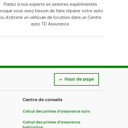
Parlez à nos experts en sinistres expérimentés
orsque vous avez besoin de faire réparer votre auto
ou d’obtenir un véhicule de location dans un Centre
auto TD Assurance.
employeurs. Les polices d’assurance habitation
rance et services financiers inc., au Québec, et
offertes par Primmum compagnie d’assurance et
Canada.
Haut de page
e une assurance en ligne. Nous vous encourageons
 médicale voyage unique TD Assurance, le
nt des régimes d’assurance individuelle
Centre de conseils
out compris TD Assurance et le Régime
tes) et la Compagnie d’assurance habitation et
le multi-voyage TD Assurance sont offerts par
Calcul des primes d’assurance auto
Calcul des primes d’assurance
es maladies préexistantes. Consultez la police pour
habitation