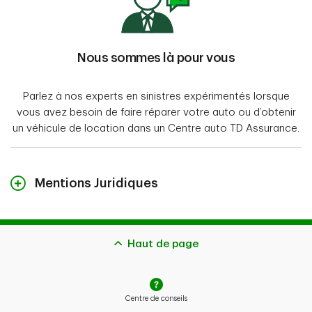
Nous sommes là pour vous
Parlez à nos experts en sinistres expérimentés lorsque
vous avez besoin de faire réparer votre auto ou d’obtenir
un véhicule de location dans un Centre auto TD Assurance.
Mentions Juridiques
TD Assurance Meloche Monnex désigne le programme
d’assurance voyage, habitation et auto pour
professionnels, diplômés et groupes d’employeurs. Les
Haut de page
polices d’assurance habitation et auto pour diplômés
et professionnels sont offertes par Sécurité Nationale
compagnie d’assurance et distribuées par Meloche
Centre de conseils
Monnex assurance et services financiers inc., au