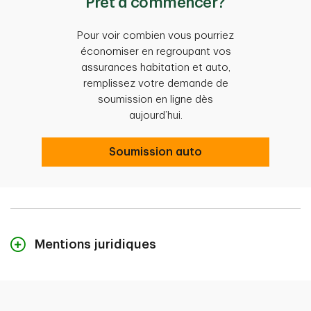
Prêt à commencer?
Pour voir combien vous pourriez
économiser en regroupant vos
assurances habitation et auto,
remplissez votre demande de
soumission en ligne dès
aujourd’hui.
Soumission auto
Mentions juridiques
1
D’après les primes d’assurance habitation et auto de tous les clients qui font
assurer une résidence (y compris les logements loués et les copropriétés) et un
véhicule en date du 25 avril 2025. Ces clients ont économisé un montant
moyen, indiqué ci-dessous, par rapport à la prime qu’ils auraient payée
avec le même assureur sans le rabais multiproduit. Ces économies ne sont