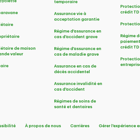
yclette
temporaire
Protectio
crédit TD
caravane
Assurance vie à
acceptation garantie
Protectio
iétaire
Régime d'assurance en
Régime d
priétaire
cas d'accident grave
paiement
crédit TD
iétaire de maison
Régime d'assurance en
ande valeur
cas de maladie grave
Protectio
entrepris
aire
Assurance en cas de
décès accidentel
Assurance invalidité en
cas d'accident
Régimes de soins de
santé et dentaires
sibilité
À propos de nous
Carrières
Gérer l'expérience e