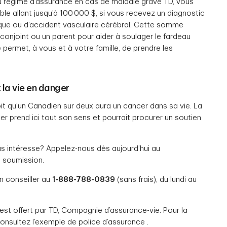
du régime d’assurance en cas de maladie grave TD, vous
le allant jusqu’à 100 000 $, si vous recevez un diagnostic
aque ou d’accident vasculaire cérébral. Cette somme
 conjoint ou un parent pour aider à soulager le fardeau
 permet, à vous et à votre famille, de prendre les
 la vie en danger
oit qu’un Canadien sur deux aura un cancer dans sa vie. La
r prend ici tout son sens et pourrait procurer un soutien
s intéresse? Appelez-nous dès aujourd’hui au
e soumission.
n conseiller au
1-888-788-0839
(sans frais), du lundi au
st offert par TD, Compagnie d’assurance-vie. Pour la
 consultez l’exemple de police d’assurance .