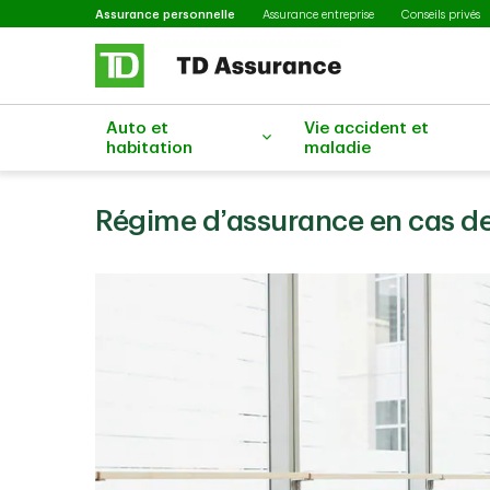
Sélectionné
Passer au contenu principal
Assurance personnelle
Assurance entreprise
Conseils privés
Auto et
Vie accident et
habitation
maladie
Régime d’assurance en cas d