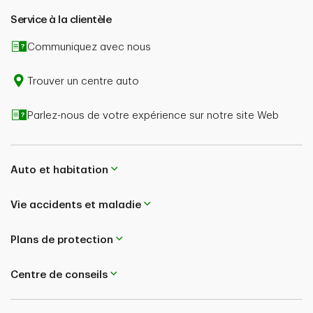
Service à la clientèle
In the case of conflict between the content on this
page and your policy wordings, your policy wordings
Communiquez avec nous
shall prevail. Please speak to an Advisor or consult
your policy wordings for further details.
Trouver un centre auto
Parlez-nous de votre expérience sur notre site Web
Auto et habitation
Vie accidents et maladie
Plans de protection
Centre de conseils