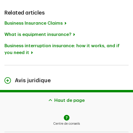
Related articles
Business Insurance Claims
What is equipment insurance?
Business interruption insurance: how it works, and if
you need it
Avis juridique
The content on this page is for general information
purposes only and does not constitute legal advice.
Haut de page
Any coverages described herein may be subject to
additional eligibility criteria, limitations and exclusions.
In the event you make a claim, potential
Centre de conseils
indemnification is also subject to the receivability of
the claim and the type of coverage you bought.