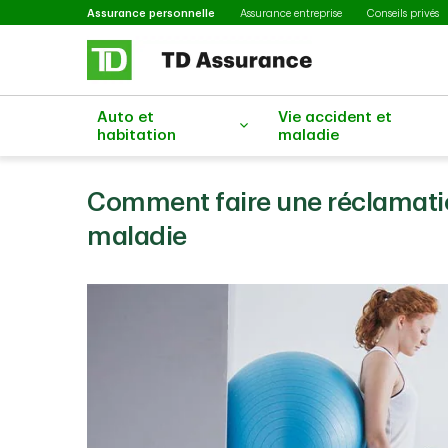
Sélectionné
Passer au contenu principal
Assurance personnelle
Assurance entreprise
Conseils privés
Auto et
Vie accident et
habitation
maladie
Comment faire une réclamatio
maladie