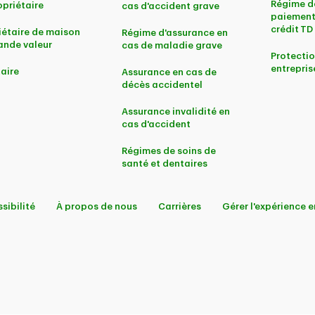
Régime d
priétaire
cas d'accident grave
paiement
crédit TD
iétaire de maison
Régime d'assurance en
ande valeur
cas de maladie grave
Protectio
entrepris
aire
Assurance en cas de
décès accidentel
Assurance invalidité en
cas d'accident
Régimes de soins de
santé et dentaires
sibilité
À propos de nous
Carrières
Gérer l'expérience e