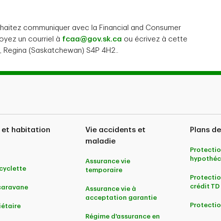
uhaitez communiquer avec la Financial and Consumer
voyez un courriel à
fcaa@gov.sk.ca
ou écrivez à cette
e, Regina (Saskatchewan) S4P 4H2..
 et habitation
Vie accidents et
Plans de
maladie
Protectio
hypothéc
Assurance vie
yclette
temporaire
Protectio
crédit TD
caravane
Assurance vie à
acceptation garantie
Protectio
iétaire
Régime d'assurance en