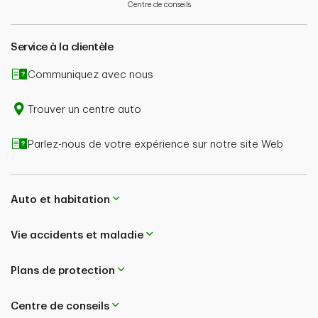
Centre de conseils
potentielle dépend aussi de l’admissibilité de la
réclamation et du type de couverture souscrite.
Service à la clientèle
En cas de contradiction entre le contenu de cette page
et le libellé de votre police, le contenu de votre police
Communiquez avec nous
aura préséance.
Trouver un centre auto
Parlez-nous de votre expérience sur notre site Web
Auto et habitation
Vie accidents et maladie
Plans de protection
Centre de conseils