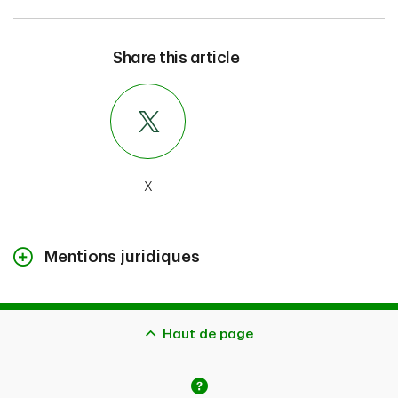
Share this article
X
Mentions juridiques
Le contenu de cette page n’est fourni qu’à titre indicatif
et ne constitue pas des conseils juridiques. Les
couvertures décrites aux présentes peuvent être
Haut de page
assujetties à d’autres critères d’admissibilité, à des
restrictions et à des exclusions. Advenant la
présentation d’une réclamation, l’indemnisation