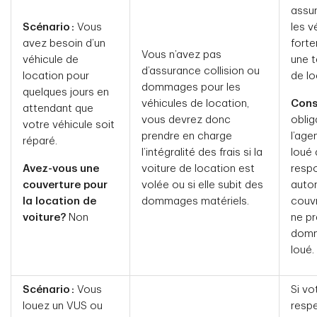
assu
Scénario :
Vous
les v
avez besoin d’un
fort
Vous n’avez pas
véhicule de
une t
d’assurance collision ou
location pour
de lo
dommages pour les
quelques jours en
véhicules de location,
Conse
attendant que
vous devrez donc
oblig
votre véhicule soit
prendre en charge
l’age
réparé.
l’intégralité des frais si la
loué 
Avez-vous une
voiture de location est
respo
couverture pour
volée ou si elle subit des
autom
la location de
dommages matériels.
couvr
voiture?
Non
ne pr
domma
loué.
Scénario :
Vous
Si vo
louez un VUS ou
respe