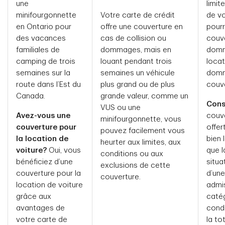
une
limit
minifourgonnette
Votre carte de crédit
de vo
en Ontario pour
offre une couverture en
pourr
des vacances
cas de collision ou
couve
familiales de
dommages, mais en
domm
camping de trois
louant pendant trois
locat
semaines sur la
semaines un véhicule
domm
route dans l’Est du
plus grand ou de plus
couve
Canada.
grande valeur, comme un
Conse
VUS ou une
Avez-vous une
couve
minifourgonnette, vous
couverture pour
offer
pouvez facilement vous
la location de
bien 
heurter aux limites, aux
voiture?
Oui, vous
que l
conditions ou aux
bénéficiez d’une
situa
exclusions de cette
couverture pour la
d’une
couverture.
location de voiture
admis
grâce aux
catég
avantages de
condi
votre carte de
la to