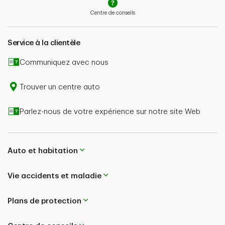
présentation d’une réclamation, l’indemnisation
Centre de conseils
potentielle dépend aussi de l’admissibilité de la
réclamation et du type de couverture souscrite.
Service à la clientèle
En cas de contradiction entre le contenu de cette
page et le libellé de votre police, le contenu de votre
Communiquez avec nous
police aura préséance.
Trouver un centre auto
Parlez-nous de votre expérience sur notre site Web
Auto et habitation
Vie accidents et maladie
Plans de protection