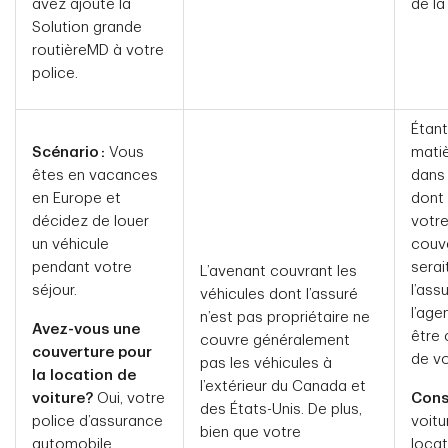
avez ajouté la
de la
Solution grande
routièreMD à votre
police.
Étant
Scénario :
Vous
matiè
êtes en vacances
dans 
en Europe et
dont 
décidez de louer
votre
un véhicule
couve
pendant votre
serai
L’avenant couvrant les
séjour.
l’as
véhicules dont l’assuré
l’age
n’est pas propriétaire ne
Avez-vous une
être
couvre généralement
couverture pour
de vo
pas les véhicules à
la location de
l’extérieur du Canada et
voiture?
Oui, votre
Conse
des États-Unis. De plus,
police d’assurance
voitu
bien que votre
automobile
loca