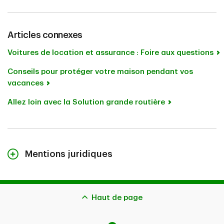
Articles connexes
Voitures de location et assurance : Foire aux questions
Conseils pour protéger votre maison pendant vos
vacances
Allez loin avec la Solution grande routière
Mentions juridiques
Le contenu de cette page n’est fourni qu’à titre indicatif
et ne constitue pas des conseils juridiques. Les
couvertures décrites aux présentes peuvent être
Haut de page
assujetties à d’autres critères d’admissibilité, à des
restrictions et à des exclusions. Advenant la