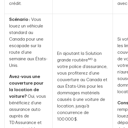
crédit.
avec 
Scénario :
Vous
louez un véhicule
standard au
Canada pour une
Si vo
escapade sur la
les l
route d’une
couve
En ajoutant la Solution
semaine aux États-
de vo
MD
grande routière
à
Unis.
votre
votre police d’assurance,
n’aur
vous profiterez d’une
Avez-vous une
sousc
couverture au Canada et
couverture pour
domm
aux États-Unis pour les
la location de
locat
dommages matériels
voiture?
Oui, vous
causés à une voiture de
bénéficiez d’une
Conse
location, jusqu’à
assurance auto
remp
concurrence de
auprès de
louez
100 000 $.
TD Assurance et
dépas