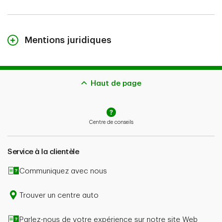
Mentions juridiques
Le contenu de cette page n’est fourni qu’à titre indicatif et ne
constitue pas des conseils juridiques. Les couvertures décrites
aux présentes peuvent être assujetties à d’autres critères
d’admissibilité, à des restrictions et à des exclusions. Advenant
Haut de page
la présentation d’une réclamation, l’indemnisation potentielle
dépend aussi de l’admissibilité de la réclamation et du type de
couverture souscrite.
Centre de conseils
En cas de contradiction entre le contenu de cette page et le
libellé de votre police, le contenu de votre police aura
préséance.
Service à la clientèle
Communiquez avec nous
Trouver un centre auto
Parlez-nous de votre expérience sur notre site Web