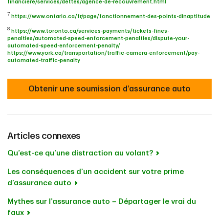
financiere/services/dettes/agence-de-recouvrement.html
7
https://www.ontario.ca/fr/page/fonctionnement-des-points-dinaptitude
8
https://www.toronto.ca/services-payments/tickets-fines-
penalties/automated-speed-enforcement-penalties/dispute-your-
automated-speed-enforcement-penalty/
;
https://www.york.ca/transportation/traffic-camera-enforcement/pay-
automated-traffic-penalty
Obtenir une soumission d’assurance auto
Articles connexes
Qu’est-ce qu’une distraction au volant?
Les conséquences d’un accident sur votre prime
d’assurance auto
Mythes sur l’assurance auto – Départager le vrai du
faux