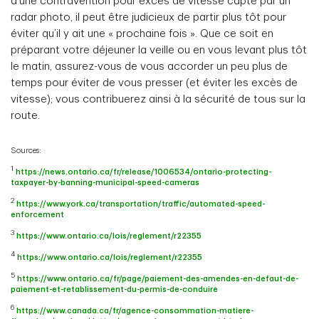
d’une contravention pour excès de vitesse capté par un
radar photo, il peut être judicieux de partir plus tôt pour
éviter qu’il y ait une « prochaine fois ». Que ce soit en
préparant votre déjeuner la veille ou en vous levant plus tôt
le matin, assurez-vous de vous accorder un peu plus de
temps pour éviter de vous presser (et éviter les excès de
vitesse); vous contribuerez ainsi à la sécurité de tous sur la
route.
Sources:
1
https://news.ontario.ca/fr/release/1006534/ontario-protecting-
taxpayer-by-banning-municipal-speed-cameras
2
https://www.york.ca/transportation/traffic/automated-speed-
enforcement
3
https://www.ontario.ca/lois/reglement/r22355
4
https://www.ontario.ca/lois/reglement/r22355
5
https://www.ontario.ca/fr/page/paiement-des-amendes-en-defaut-de-
paiement-et-retablissement-du-permis-de-conduire
6
https://www.canada.ca/fr/agence-consommation-matiere-