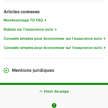
Articles connexes
MonAvantage TD FAQ
Rabais sur l’assurance auto
Conseils simples pour économiser sur l’assurance auto
Conseils simples pour économiser sur l’assurance auto
Mentions juridiques
Le contenu de cette page n’est fourni qu’à titre indicatif
et ne constitue pas des conseils juridiques. Les
couvertures décrites aux présentes peuvent être
Haut de page
assujetties à des critères d’admissibilité, à des limites et
à des exclusions supplémentaires. Advenant la
présentation d’une réclamation, l’indemnisation