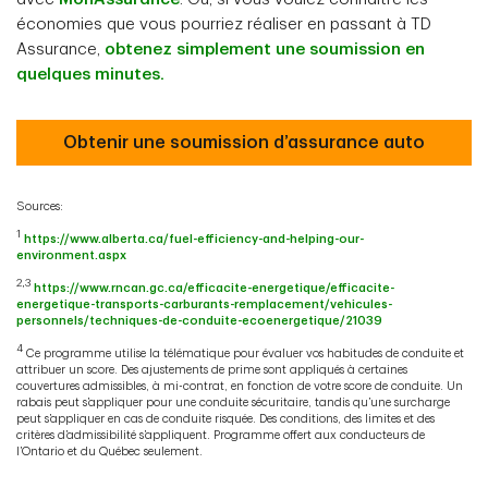
économies que vous pourriez réaliser en passant à TD
Assurance,
obtenez simplement une soumission en
quelques minutes.
Obtenir une soumission d’assurance auto
Sources:
1
https://www.alberta.ca/fuel-efficiency-and-helping-our-
environment.aspx
2,3
https://www.rncan.gc.ca/efficacite-energetique/efficacite-
energetique-transports-carburants-remplacement/vehicules-
personnels/techniques-de-conduite-ecoenergetique/21039
4
Ce programme utilise la télématique pour évaluer vos habitudes de conduite et
attribuer un score. Des ajustements de prime sont appliqués à certaines
couvertures admissibles, à mi-contrat, en fonction de votre score de conduite. Un
rabais peut s’appliquer pour une conduite sécuritaire, tandis qu’une surcharge
peut s’appliquer en cas de conduite risquée. Des conditions, des limites et des
critères d’admissibilité s’appliquent. Programme offert aux conducteurs de
l’Ontario et du Québec seulement.