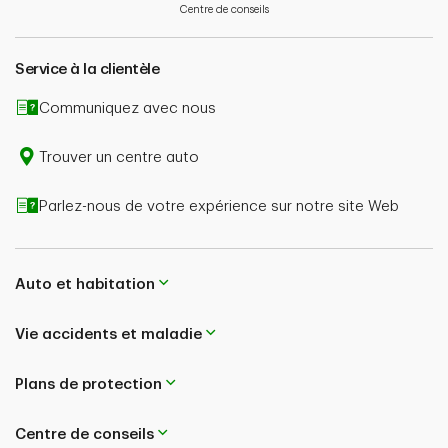
Centre de conseils
potentielle dépend aussi de l’admissibilité de la
réclamation et du type de couverture souscrite.
Service à la clientèle
En cas de disparité entre le contenu de cette page et le
libellé de votre police, le libellé de la police aura
Communiquez avec nous
préséance. Pour de plus amples renseignements,
adressez-vous à un conseiller ou consultez le libellé de
Trouver un centre auto
votre police.
Parlez-nous de votre expérience sur notre site Web
Auto et habitation
Vie accidents et maladie
Plans de protection
Centre de conseils