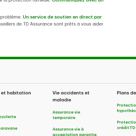
 la protection familiale.
Communiquez avec un
n problème.
Un service de soutien en direct par
nseillers de TD Assurance sont prêts à vous aider
 et habitation
Vie accidents et
Plans de
maladie
Protectio
hypothéc
Assurance vie
yclette
temporaire
Protectio
crédit TD
caravane
Assurance vie à
acceptation garantie