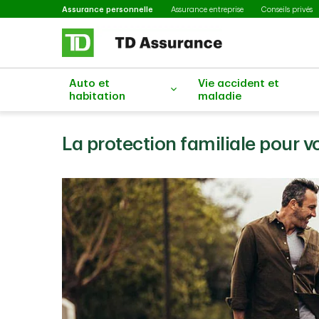
Sélectionné
Passer au contenu principal
Assurance personnelle
Assurance entreprise
Conseils privés
Auto et
Vie accident et
habitation
maladie
La protection familiale pour v