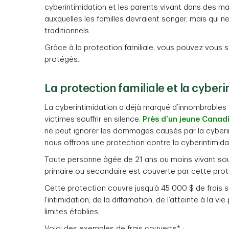
cyberintimidation et les parents vivant dans des ma
auxquelles les familles devraient songer, mais qui 
traditionnels.
Grâce à la protection familiale, vous pouvez vous 
protégés.
La protection familiale et la cyber
La cyberintimidation a déjà marqué d’innombrables 
victimes souffrir en silence.
Près d’un jeune Canadi
ne peut ignorer les dommages causés par la cyberin
nous offrons une protection contre la cyberintimidat
Toute personne âgée de 21 ans ou moins vivant sous
primaire ou secondaire est couverte par cette prot
Cette protection couvre jusqu’à 45 000 $ de frais
l’intimidation, de la diffamation, de l’atteinte à la
limites établies.
Voici des exemples de frais couverts* :