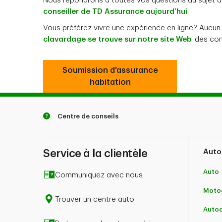
Nous répondrons à toutes vos questions au sujet de
conseiller de TD Assurance aujourd’hui
.
Vous préférez vivre une expérience en ligne? Aucu
clavardage se trouve sur notre site Web
; des co
Soumission d'assurance
habitation
Centre de conseils
Service à la clientèle
Auto
Auto
Communiquez avec nous
Motoc
Trouver un centre auto
Auto