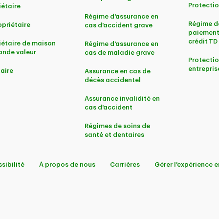
Protectio
iétaire
Régime d'assurance en
Régime d
priétaire
cas d'accident grave
paiement
crédit TD
iétaire de maison
Régime d'assurance en
ande valeur
cas de maladie grave
Protectio
entrepris
aire
Assurance en cas de
décès accidentel
Assurance invalidité en
cas d'accident
Régimes de soins de
santé et dentaires
sibilité
À propos de nous
Carrières
Gérer l'expérience e