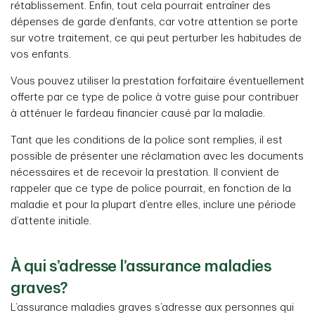
répondiez aux exigences liées à l’âge;
rétablissement. Enfin, tout cela pourrait entraîner des
répondiez aux exigences liées à l’âge; et
dépenses de garde d’enfants, car votre attention se porte
soyez un client de la TD; et
sur votre traitement, ce qui peut perturber les habitudes de
soyez client de la TD.
n’ayez pas fait l’objet d’un diagnostic de crise
vos enfants.
cardiaque, de cancer ou d’accident vasculaire
cérébral.
Vous pouvez utiliser la prestation forfaitaire éventuellement
offerte par ce type de police à votre guise pour contribuer
à atténuer le fardeau financier causé par la maladie.
Tant que les conditions de la police sont remplies, il est
possible de présenter une réclamation avec les documents
nécessaires et de recevoir la prestation. Il convient de
rappeler que ce type de police pourrait, en fonction de la
maladie et pour la plupart d’entre elles, inclure une période
d’attente initiale.
À qui s’adresse l’assurance maladies
graves?
L’assurance maladies graves s’adresse aux personnes qui