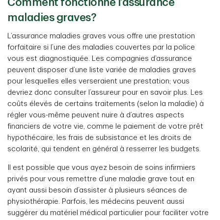
Comment fonctionne l’assurance
Prestation forfaitaire unique qui peut être utilisée à
Un montant de couverture est versé pour le type
votre guise.
maladies graves?
d’accident grave dont vous avez été victime. Le
montant pourrait dépendre de la gravité et du type de
L’assurance maladies graves vous offre une prestation
blessure dont vous avez été victime.
forfaitaire si l’une des maladies couvertes par la police
Quels sont les avantages?
vous est diagnostiquée. Les compagnies d’assurance
peuvent disposer d’une liste variée de maladies graves
Le montant versé peut contribuer à régler des dépenses
Quels sont les avantages?
pour lesquelles elles verseraient une prestation; vous
médicales, y compris payer des appareils médicaux,
devriez donc consulter l’assureur pour en savoir plus. Les
compenser une perte de revenu et aider à payer des
Vous pourriez recevoir une prestation forfaitaire qui peut
coûts élevés de certains traitements (selon la maladie) à
traitements de pointe qui ne sont pas couverts par une
servir de complément à une couverture existante (un
régler vous-même peuvent nuire à d’autres aspects
assurance maladie provinciale.
régime d’assurance maladie, un régime d’assurance
financiers de votre vie, comme le paiement de votre prêt
maladie provincial ou des avantages sociaux
hypothécaire, les frais de subsistance et les droits de
d’employé).
scolarité, qui tendent en général à resserrer les budgets.
1
Qui est admissible
?
Il est possible que vous ayez besoin de soins infirmiers
À TD Assurance, votre admissibilité dépend des
1
Qui est admissible
?
privés pour vous remettre d’une maladie grave tout en
réponses aux questions sur votre santé et du fait que
ayant aussi besoin d’assister à plusieurs séances de
vous :
À TD Assurance, votre admissibilité dépend du fait que
physiothérapie. Parfois, les médecins peuvent aussi
vous :
soyez citoyen canadien ou un résident permanent;
suggérer du matériel médical particulier pour faciliter votre
soyez citoyen canadien ou un résident permanent;