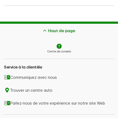
Le contenu de cette page n’est fourni qu’à titre indicatif
et ne constitue pas des conseils juridiques ou
financiers ni des conseils en assurance. Parlez à un
conseiller en assurance de votre situation précise. Les
renseignements contenus dans le présent document
Haut de page
peuvent changer sans préavis.
Centre de conseils
Service à la clientèle
Communiquez avec nous
Trouver un centre auto
Parlez-nous de votre expérience sur notre site Web