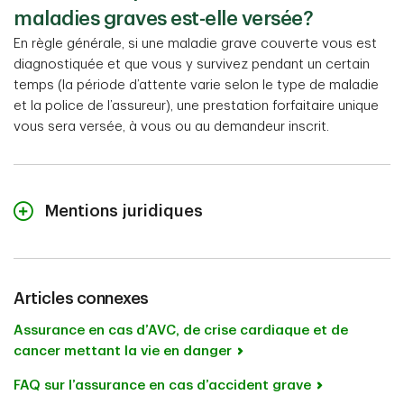
maladies graves est-elle versée?
En règle générale, si une maladie grave couverte vous est
diagnostiquée et que vous y survivez pendant un certain
temps (la période d’attente varie selon le type de maladie
et la police de l’assureur), une prestation forfaitaire unique
vous sera versée, à vous ou au demandeur inscrit.
Mentions juridiques
1
Les critères d’admissibilité peuvent varier selon les
assureurs. Ainsi, il est bon de vérifier avec votre
assureur toute l’information relative à l’admissibilité.
Articles connexes
Le régime d’assurance en cas de maladie grave TD est
Assurance en cas d’AVC, de crise cardiaque et de
offert par TD, Compagnie d’assurance-vie. Pour la
cancer mettant la vie en danger
définition des termes, les limites et les exclusions,
consultez la police d’assurance.
FAQ sur l’assurance en cas d’accident grave