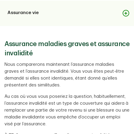
Caractéristiques
Assurance vie
Les prestations vous sont versées de votre vivant
(lorsque vous survivez à la maladie grave).
Caractéristiques
Prestation forfaitaire unique.
Assurance maladies graves et assurance
Un montant forfaitaire est versé au bénéficiaire.
invalidité
Il n’est versé que si vous décédez.
Quels sont les avantages?
Nous comparerons maintenant l’assurance maladies
graves et l’assurance invalidité. Vous vous êtes peut-être
Vous pourriez recevoir une prestation qui peut vous
demandé si elles sont identiques, étant donné qu’elles
aider à répondre à vos besoins financiers, comme des
Quels sont les avantages?
présentent des similitudes.
dépenses médicales non couvertes par un régime
L’indemnité étant versée seulement au décès de
d’assurance maladie provincial, et compenser la perte
Au cas où vous vous poseriez la question, habituellement,
l’assuré, elle n’aidera pas à régler les factures médicales
de revenu.
l’assurance invalidité est un type de couverture qui aidera à
liées au rétablissement ou à remplacer une perte de
remplacer une partie de votre revenu si une blessure ou une
revenu si l’assuré survit à la maladie.
maladie invalidante vous empêche d’occuper un emploi
1
Qui est admissible
?
visé par l’assurance.
À TD Assurance, votre admissibilité dépend des
1