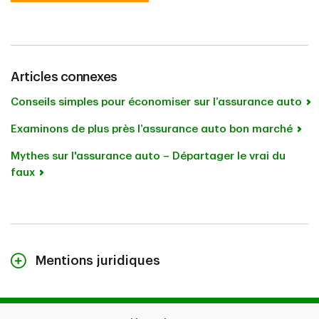
Articles connexes
Conseils simples pour économiser sur l’assurance auto
Examinons de plus près l’assurance auto bon marché
Mythes sur l'assurance auto – Départager le vrai du
faux
Mentions juridiques
L’information présentée dans cette page est donnée à
titre indicatif seulement et n’a pas pour but de fournir
des conseils juridiques. Les couvertures décrites dans