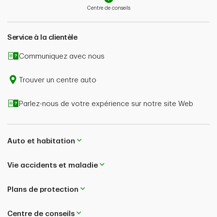
présentation d’une réclamation, l’indemnisation
Centre de conseils
potentielle dépend aussi de l’admissibilité de la
réclamation et du type de couverture souscrite.
Service à la clientèle
En cas de contradiction entre le contenu de cette page
et le libellé de votre police, le contenu de votre police
Communiquez avec nous
aura préséance.
Trouver un centre auto
Parlez-nous de votre expérience sur notre site Web
Auto et habitation
Vie accidents et maladie
Plans de protection
Centre de conseils