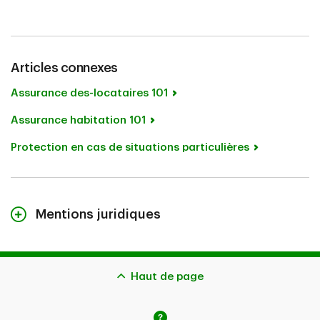
Articles connexes
Assurance des-locataires 101
Assurance habitation 101
Protection en cas de situations particulières
Mentions juridiques
Le contenu de cette page n’est fourni qu’à titre indicatif
et ne constitue pas des conseils juridiques. Les
couvertures décrites aux présentes peuvent être
Haut de page
assujetties à d’autres critères d’admissibilité, à des
restrictions et à des exclusions. Advenant la