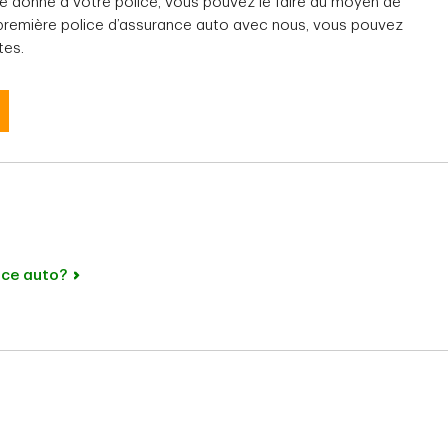
e donné à votre police, vous pouvez le faire au moyen de
e première police d’assurance auto avec nous, vous pouvez
tes.
nce auto?
et ne constitue pas des conseils juridiques. Les couvertures décrites aux pré