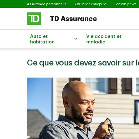
Sélectionné
Passer au contenu principal
Assurance personnelle
Assurance entreprise
Conseils privés
Auto et
Vie accident et
habitation
maladie
Ce que vous devez savoir sur 