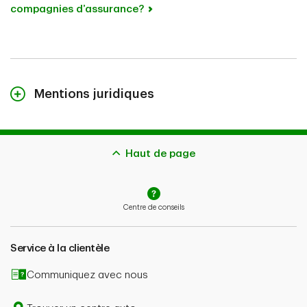
compagnies d’assurance?
Mentions juridiques
Le contenu de cette page n’est fourni qu’à titre indicatif
et ne constitue pas des conseils juridiques. Les
couvertures décrites aux présentes peuvent être
Haut de page
assujetties à d’autres critères d’admissibilité, à des
restrictions et à des exclusions. Advenant la
présentation d’une réclamation, l’indemnisation
Centre de conseils
potentielle dépend aussi de l’admissibilité de la
réclamation et du type de couverture souscrite.
Service à la clientèle
En cas de contradiction entre le contenu de cette
page et le libellé de votre police, le contenu de votre
Communiquez avec nous
police aura préséance.