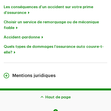
Les conséquences d’un accident sur votre prime
d’assurance
Choisir un service de remorquage ou de mécanique
fiable
Accident-pardonne
Quels types de dommages l’assurance auto couvre-t-
elle?
Mentions juridiques
Le contenu de cette page n’est fourni qu’à titre indicatif
et ne constitue pas des conseils juridiques. Les
couvertures décrites aux présentes peuvent être
Haut de page
assujetties à des critères d’admissibilité, à des limites
et à des exclusions supplémentaires. Advenant la