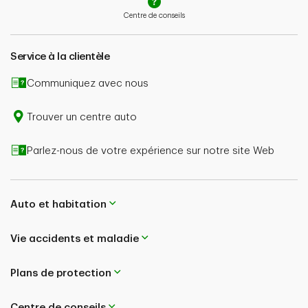
présentation d’une réclamation, l’indemnisation
Centre de conseils
potentielle dépend aussi de l’admissibilité de la
réclamation et du type de couverture souscrite.
Service à la clientèle
En cas de contradiction entre le contenu de cette
page et le libellé de votre police, le contenu de votre
Communiquez avec nous
police aura préséance. Pour de plus amples
renseignements, adressez-vous à un conseiller ou
Trouver un centre auto
consultez le libellé de votre police.
Parlez-nous de votre expérience sur notre site Web
Auto et habitation
Vie accidents et maladie
Plans de protection
Centre de conseils